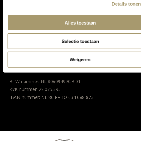
Details tonen
BEDRIJFSGEGEVENS
Alles toestaan
MC Webshop
PA: Grand Hotel Huis ter Duin
Selectie toestaan
Koningin Astrid Boulevard 5
Postbus 85
Noordwijk aan Zee
Weigeren
Tel:
+31 71 365 1345
BTW-nummer: NL 806094990.B.01
KVK-nummer: 28.075.395
IBAN-nummer: NL 86 RABO 034 688 873