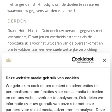
niet langer dan strikt nodig is om de doelen te realiseren
waarvoor uw gegevens worden verzameld.
DERDEN
Grand Hotel Huis ter Duin deelt uw persoonsgegevens met
leveranciers, IT partijen en overheidsinstanties als dit
noodzakelijk is voor het uitvoeren van de overeenkomst en
om te voldoen aan een eventuele wettelijke verplichting.
Met bedrijven die u gegevens verwerken in onze opdracht,
sluiten wij een verwerkersovereenkomst om te zorgen voor
eenzelfde niveau van beveiliging en vertrouwelijkheid van uw
gegevens. Grand Hotel Huis ter Duin blijft verantwoordelijk
Deze website maakt gebruik van cookies
voor deze verwerkingen. Grand Hotel Huis ter Duin verstrekt
We gebruiken cookies om content en advertenties te
geen persoonsgegevens aan derden gevestigd buiten de
personaliseren, om functies voor social media te bieden
Europese Economische Ruimte (“EER”).
en om ons websiteverkeer te analyseren. Ook delen we
COOKIES OF VERGELIJKBARE
informatie over uw gebruik van onze site met onze
TECHNIEKEN
partners voor social media, adverteren en analyse. Deze