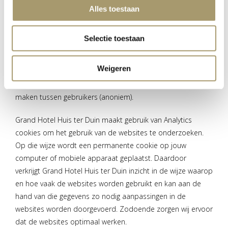
Cookie Opslagperiode Doel
Alles toestaan
_gat 1 minuut Wordt gebruikt om de snelheid
van het verzoek te meten.
Selectie toestaan
_gid 24 uur Wordt gebruikt om onderscheid
te maken tussen gebruikers.
Weigeren
_ga 2 jaar Analytische cookie die
websitebezoek meet en wordt gebruikt om onderscheid te
maken tussen gebruikers (anoniem).
Grand Hotel Huis ter Duin maakt gebruik van Analytics
cookies om het gebruik van de websites te onderzoeken.
Op die wijze wordt een permanente cookie op jouw
computer of mobiele apparaat geplaatst. Daardoor
verkrijgt Grand Hotel Huis ter Duin inzicht in de wijze waarop
en hoe vaak de websites worden gebruikt en kan aan de
hand van die gegevens zo nodig aanpassingen in de
websites worden doorgevoerd. Zodoende zorgen wij ervoor
dat de websites optimaal werken.