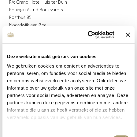
PA: Grand Hotel Huis ter Duin
Koningin Astrid Boulevard 5
Postbus 85
Noordwijk aan Zee
Tel:
+31 71 365 1345
BTW-nummer: NL 806094990.B.01
KVK-nummer: 28.075.395
Deze website maakt gebruik van cookies
IBAN-nummer: NL 86 RABO 034 688 873
We gebruiken cookies om content en advertenties te
personaliseren, om functies voor social media te bieden
en om ons websiteverkeer te analyseren. Ook delen we
CONTACTFORMULIER
informatie over uw gebruik van onze site met onze
partners voor social media, adverteren en analyse. Deze
partners kunnen deze gegevens combineren met andere
Neem contact met ons op via onderstaand formulier
informatie die u aan ze heeft verstrekt of die ze hebben
verzameld op basis van uw gebruik van hun services.
Toestemmingsselectie