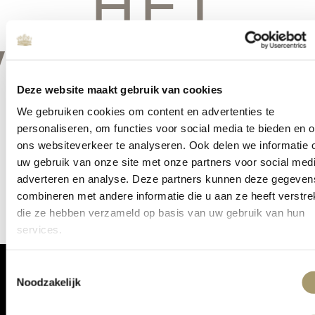
HET
VERSCHIE
Deze website maakt gebruik van cookies
We gebruiken cookies om content en advertenties te
personaliseren, om functies voor social media te bieden en 
Er is iets moois in het vooruitzicht! Onze winkel wordt momenteel
ons websiteverkeer te analyseren. Ook delen we informatie 
gebouwd en zal binnenkort online komen!
uw gebruik van onze site met onze partners voor social medi
adverteren en analyse. Deze partners kunnen deze gegeven
combineren met andere informatie die u aan ze heeft verstrek
die ze hebben verzameld op basis van uw gebruik van hun
services.
Toestemmingsselectie
Noodzakelijk
ONTVANG DE LAATSTE AANBIEDINGEN: