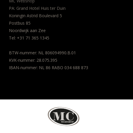
MC Webshop
PA: Grand Hotel Huis ter Duin
Koningin Astrid Boulevard 5
Postbus 85
Noordwijk aan Zee
Tel:
+31 71 365 1345
BTW-nummer: NL 806094990.B.01
KVK-nummer: 28.075.395
IBAN-nummer: NL 86 RABO 034 688 873