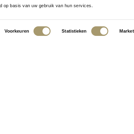
n het vooruitzicht! Onze winkel wordt momenteel gebouwd en zal binne
d op basis van uw gebruik van hun services.
Voorkeuren
Statistieken
Market
INGEN:
KLANTENSERVICE
CONTACT
ALGEMENE VOORWAARDEN
PRIVACY STATEMENT