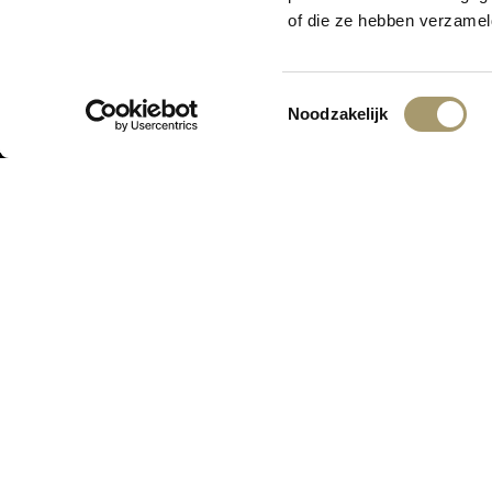
Er is iets moois i
of die ze hebben verzamel
Toestemmingsselectie
Noodzakelijk
ONTVANG DE LAATSTE AANBIED
ASSORTIMENT