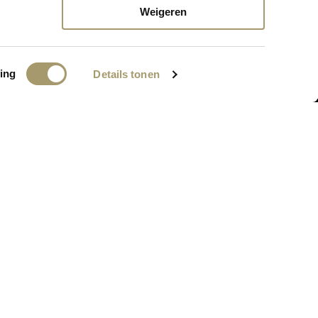
nkort online komen!
Weigeren
ing
Details tonen
BEDRIJFSGEGEVENS
MC Webshop
PA: Grand Hotel Huis ter Duin
Koningin Astrid Boulevard 5