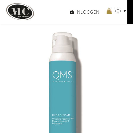
(
0
)
INLOGGEN