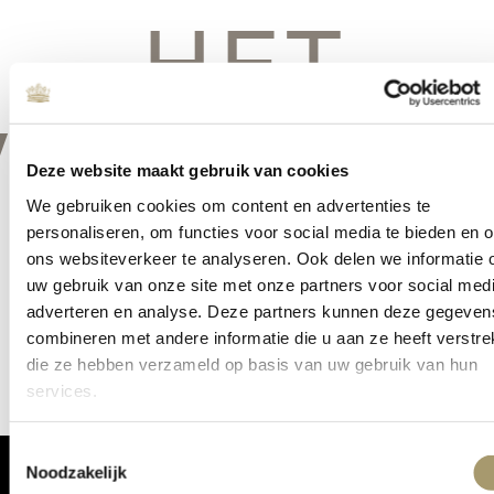
HET
VERSCHIE
Deze website maakt gebruik van cookies
We gebruiken cookies om content en advertenties te
personaliseren, om functies voor social media te bieden en 
ons websiteverkeer te analyseren. Ook delen we informatie 
Er is iets moois in het vooruitzicht! Onze winkel wordt momenteel
uw gebruik van onze site met onze partners voor social medi
gebouwd en zal binnenkort online komen!
adverteren en analyse. Deze partners kunnen deze gegeven
combineren met andere informatie die u aan ze heeft verstrek
die ze hebben verzameld op basis van uw gebruik van hun
services.
Toestemmingsselectie
Noodzakelijk