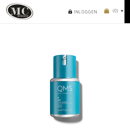
(
0
)
INLOGGEN