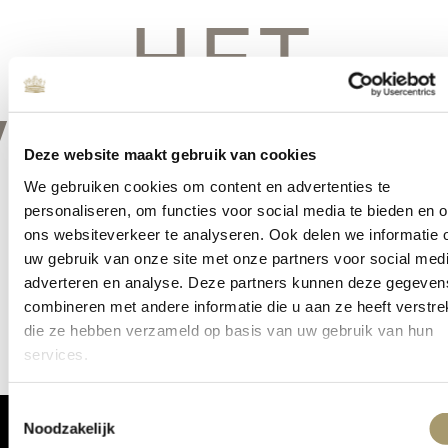
HET
VERSCHIE
Deze website maakt gebruik van cookies
We gebruiken cookies om content en advertenties te
personaliseren, om functies voor social media te bieden en 
ons websiteverkeer te analyseren. Ook delen we informatie 
Er is iets moois in het vooruitzicht! Onze winkel wordt momenteel
uw gebruik van onze site met onze partners voor social medi
gebouwd en zal binnenkort online komen!
adverteren en analyse. Deze partners kunnen deze gegeven
combineren met andere informatie die u aan ze heeft verstrek
die ze hebben verzameld op basis van uw gebruik van hun
services.
Toestemmingsselectie
Noodzakelijk