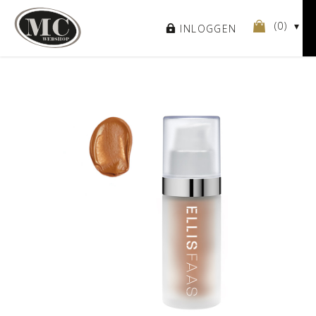
(
0
)
INLOGGEN