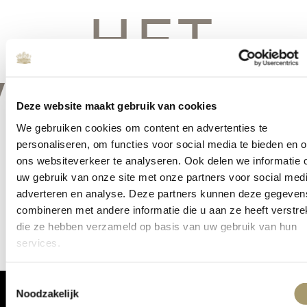
HET
VERSCHIE
Deze website maakt gebruik van cookies
We gebruiken cookies om content en advertenties te
personaliseren, om functies voor social media te bieden en 
ons websiteverkeer te analyseren. Ook delen we informatie 
Er is iets moois in het vooruitzicht! Onze winkel wordt momenteel
uw gebruik van onze site met onze partners voor social medi
gebouwd en zal binnenkort online komen!
adverteren en analyse. Deze partners kunnen deze gegeven
combineren met andere informatie die u aan ze heeft verstrek
die ze hebben verzameld op basis van uw gebruik van hun
services.
Toestemmingsselectie
Noodzakelijk