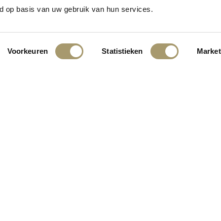
n het vooruitzicht! Onze winkel wordt momenteel gebouwd en zal binne
d op basis van uw gebruik van hun services.
Voorkeuren
Statistieken
Market
INGEN:
KLANTENSERVICE
CONTACT
ALGEMENE VOORWAARDEN
PRIVACY STATEMENT