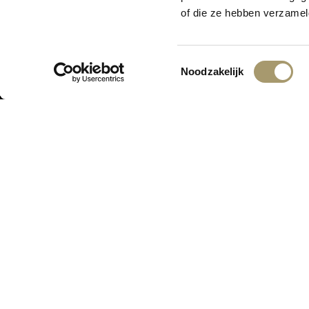
Er is iets moois i
of die ze hebben verzamel
Toestemmingsselectie
Noodzakelijk
ONTVANG DE LAATSTE AANBIED
ASSORTIMENT