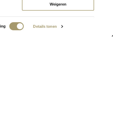
nkort online komen!
Weigeren
ing
Details tonen
BEDRIJFSGEGEVENS
MC Webshop
PA: Grand Hotel Huis ter Duin
Koningin Astrid Boulevard 5