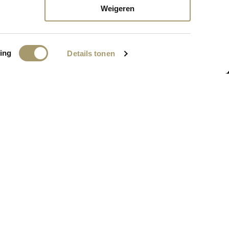
nkort online komen!
Weigeren
ing
Details tonen
BEDRIJFSGEGEVENS
MC Webshop
PA: Grand Hotel Huis ter Duin
Koningin Astrid Boulevard 5