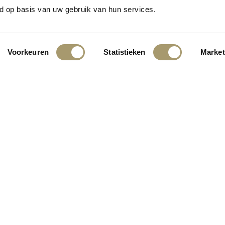
n het vooruitzicht! Onze winkel wordt momenteel gebouwd en zal binne
d op basis van uw gebruik van hun services.
Voorkeuren
Statistieken
Market
INGEN:
KLANTENSERVICE
CONTACT
ALGEMENE VOORWAARDEN
PRIVACY STATEMENT