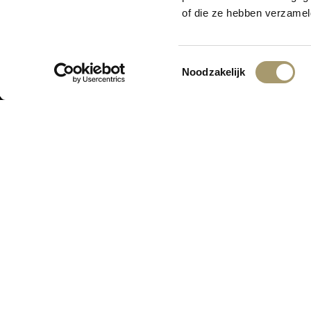
Er is iets moois i
of die ze hebben verzamel
Toestemmingsselectie
Noodzakelijk
ONTVANG DE LAATSTE AANBIED
ASSORTIMENT