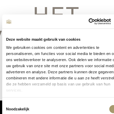
HET
VERSCHIE
Deze website maakt gebruik van cookies
We gebruiken cookies om content en advertenties te
personaliseren, om functies voor social media te bieden en 
ons websiteverkeer te analyseren. Ook delen we informatie 
Er is iets moois in het vooruitzicht! Onze winkel wordt momenteel
uw gebruik van onze site met onze partners voor social medi
gebouwd en zal binnenkort online komen!
adverteren en analyse. Deze partners kunnen deze gegeven
combineren met andere informatie die u aan ze heeft verstrek
die ze hebben verzameld op basis van uw gebruik van hun
services.
Toestemmingsselectie
Noodzakelijk