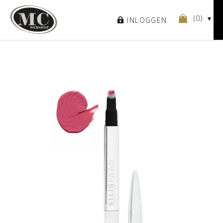
(
0
)
INLOGGEN