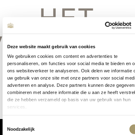
HET
VERSCHIE
Deze website maakt gebruik van cookies
We gebruiken cookies om content en advertenties te
personaliseren, om functies voor social media te bieden en 
ons websiteverkeer te analyseren. Ook delen we informatie 
Er is iets moois in het vooruitzicht! Onze winkel wordt momenteel
uw gebruik van onze site met onze partners voor social medi
gebouwd en zal binnenkort online komen!
adverteren en analyse. Deze partners kunnen deze gegeven
combineren met andere informatie die u aan ze heeft verstrek
die ze hebben verzameld op basis van uw gebruik van hun
services.
Toestemmingsselectie
Noodzakelijk