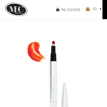
(
0
)
INLOGGEN