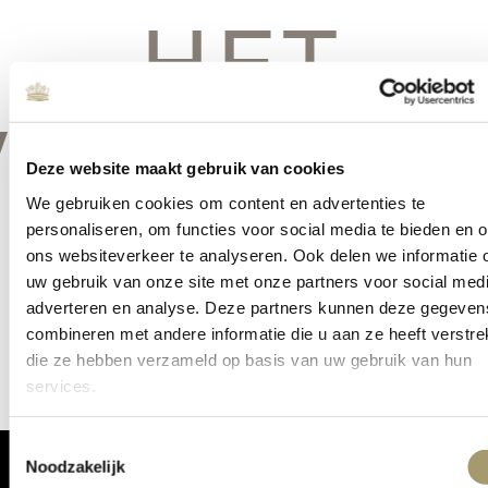
HET
VERSCHIE
Deze website maakt gebruik van cookies
We gebruiken cookies om content en advertenties te
personaliseren, om functies voor social media te bieden en 
ons websiteverkeer te analyseren. Ook delen we informatie 
Er is iets moois in het vooruitzicht! Onze winkel wordt momenteel
uw gebruik van onze site met onze partners voor social medi
gebouwd en zal binnenkort online komen!
adverteren en analyse. Deze partners kunnen deze gegeven
combineren met andere informatie die u aan ze heeft verstrek
die ze hebben verzameld op basis van uw gebruik van hun
services.
Toestemmingsselectie
Noodzakelijk