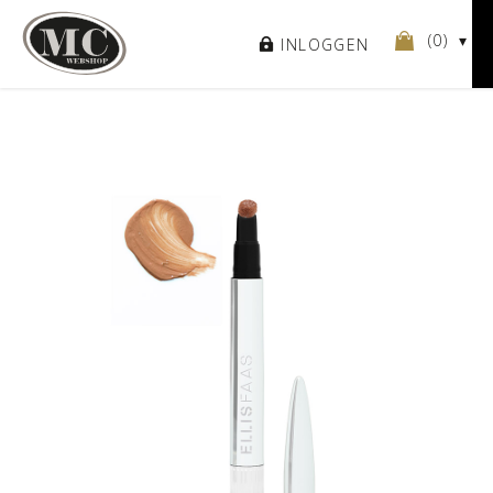
(
0
)
INLOGGEN