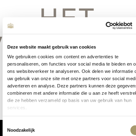
HET
VERSCHIE
Deze website maakt gebruik van cookies
We gebruiken cookies om content en advertenties te
personaliseren, om functies voor social media te bieden en 
ons websiteverkeer te analyseren. Ook delen we informatie 
Er is iets moois in het vooruitzicht! Onze winkel wordt momenteel
uw gebruik van onze site met onze partners voor social medi
gebouwd en zal binnenkort online komen!
adverteren en analyse. Deze partners kunnen deze gegeven
combineren met andere informatie die u aan ze heeft verstrek
die ze hebben verzameld op basis van uw gebruik van hun
services.
Toestemmingsselectie
Noodzakelijk