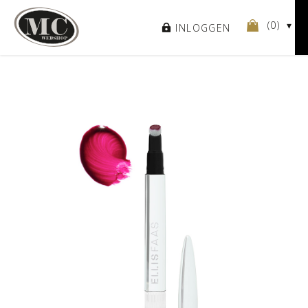
(
0
)
INLOGGEN