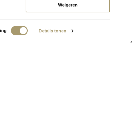
nkort online komen!
Weigeren
ing
Details tonen
BEDRIJFSGEGEVENS
MC Webshop
PA: Grand Hotel Huis ter Duin
Koningin Astrid Boulevard 5