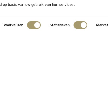
n het vooruitzicht! Onze winkel wordt momenteel gebouwd en zal binne
d op basis van uw gebruik van hun services.
Voorkeuren
Statistieken
Market
INGEN:
KLANTENSERVICE
CONTACT
ALGEMENE VOORWAARDEN
PRIVACY STATEMENT