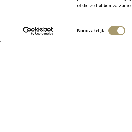
Er is iets moois i
of die ze hebben verzamel
Toestemmingsselectie
Noodzakelijk
ONTVANG DE LAATSTE AANBIED
ASSORTIMENT