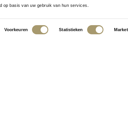
n het vooruitzicht! Onze winkel wordt momenteel gebouwd en zal binne
d op basis van uw gebruik van hun services.
Voorkeuren
Statistieken
Market
INGEN:
KLANTENSERVICE
CONTACT
ALGEMENE VOORWAARDEN
PRIVACY STATEMENT