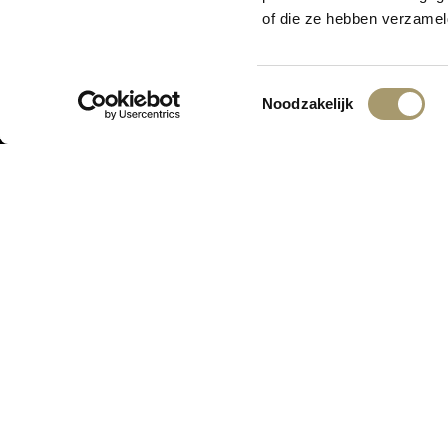
Er is iets moois i
of die ze hebben verzamel
Toestemmingsselectie
Noodzakelijk
ONTVANG DE LAATSTE AANBIED
ASSORTIMENT