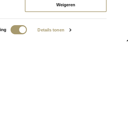
nkort online komen!
Weigeren
ing
Details tonen
BEDRIJFSGEGEVENS
MC Webshop
PA: Grand Hotel Huis ter Duin
Koningin Astrid Boulevard 5