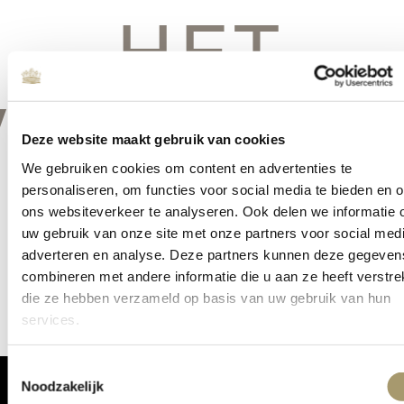
HET
VERSCHIE
Deze website maakt gebruik van cookies
We gebruiken cookies om content en advertenties te
personaliseren, om functies voor social media te bieden en 
ons websiteverkeer te analyseren. Ook delen we informatie 
Er is iets moois in het vooruitzicht! Onze winkel wordt momenteel
uw gebruik van onze site met onze partners voor social medi
gebouwd en zal binnenkort online komen!
adverteren en analyse. Deze partners kunnen deze gegeven
combineren met andere informatie die u aan ze heeft verstrek
die ze hebben verzameld op basis van uw gebruik van hun
services.
Toestemmingsselectie
Noodzakelijk