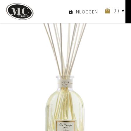
(
0
)
INLOGGEN