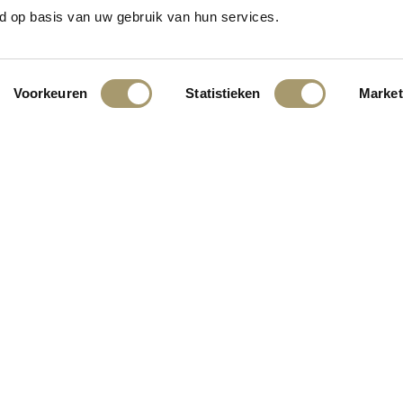
n het vooruitzicht! Onze winkel wordt momenteel gebouwd en zal binne
d op basis van uw gebruik van hun services.
Voorkeuren
Statistieken
Market
INGEN:
KLANTENSERVICE
CONTACT
ALGEMENE VOORWAARDEN
PRIVACY STATEMENT