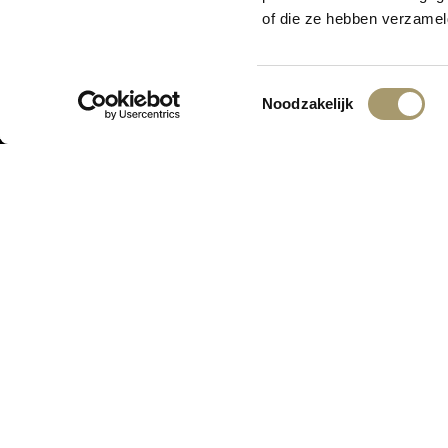
Er is iets moois i
of die ze hebben verzamel
Toestemmingsselectie
Noodzakelijk
ONTVANG DE LAATSTE AANBIED
ASSORTIMENT