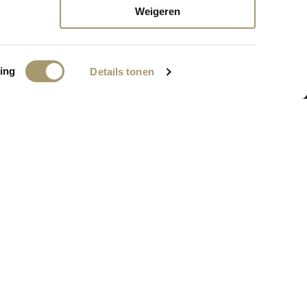
nkort online komen!
Weigeren
ing
Details tonen
BEDRIJFSGEGEVENS
MC Webshop
PA: Grand Hotel Huis ter Duin
Koningin Astrid Boulevard 5