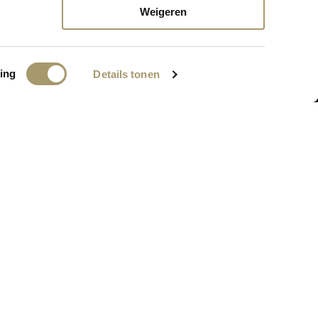
nkort online komen!
Weigeren
ing
Details tonen
BEDRIJFSGEGEVENS
MC Webshop
PA: Grand Hotel Huis ter Duin
Koningin Astrid Boulevard 5