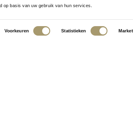
n het vooruitzicht! Onze winkel wordt momenteel gebouwd en zal binne
d op basis van uw gebruik van hun services.
Voorkeuren
Statistieken
Market
INGEN:
KLANTENSERVICE
CONTACT
ALGEMENE VOORWAARDEN
PRIVACY STATEMENT