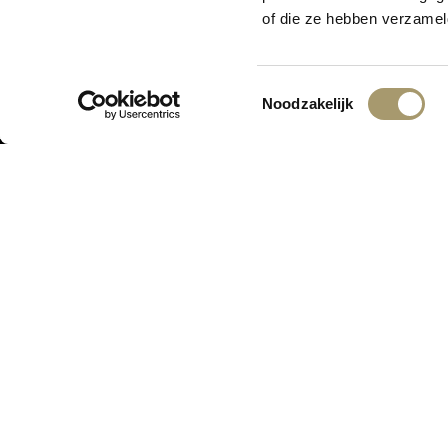
Er is iets moois i
of die ze hebben verzamel
Toestemmingsselectie
Noodzakelijk
ONTVANG DE LAATSTE AANBIED
ASSORTIMENT