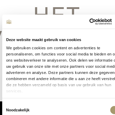
HET
VERSCHIE
Deze website maakt gebruik van cookies
We gebruiken cookies om content en advertenties te
personaliseren, om functies voor social media te bieden en 
ons websiteverkeer te analyseren. Ook delen we informatie 
Er is iets moois in het vooruitzicht! Onze winkel wordt momenteel
uw gebruik van onze site met onze partners voor social medi
gebouwd en zal binnenkort online komen!
adverteren en analyse. Deze partners kunnen deze gegeven
combineren met andere informatie die u aan ze heeft verstrek
die ze hebben verzameld op basis van uw gebruik van hun
services.
Toestemmingsselectie
Noodzakelijk