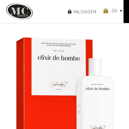
(
0
)
INLOGGEN