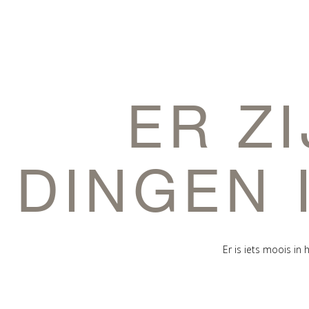
ER Z
DINGEN 
Er is iets moois i