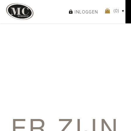
(
0
)
INLOGGEN
ER ZIJN