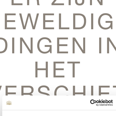
GEWELDIG
DINGEN I
HET
VERSCHIE
Er is iets moois in het vooruitzicht! Onze winkel wordt momenteel