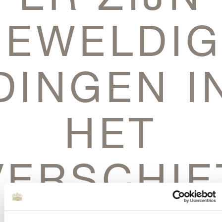
GEWELDIG
DINGEN I
HET
VERSCHIE
Er is iets moois in het vooruitzicht! Onze winkel wordt momenteel