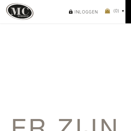
(
0
)
INLOGGEN
ER ZIJN