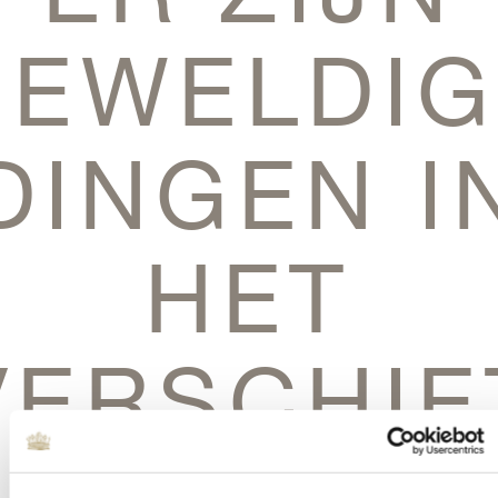
GEWELDIG
DINGEN I
HET
VERSCHIE
Er is iets moois in het vooruitzicht! Onze winkel wordt momenteel