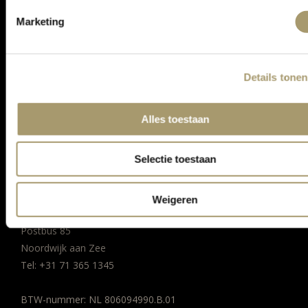
ASSORTIMENT
Marketing
KLANTENSERVICE
Details tonen
CONTACT
ALGEMENE VOORWAARDEN
Alles toestaan
PRIVACY STATEMENT
BEDRIJFSGEGEVENS
Selectie toestaan
MC Webshop
PA: Grand Hotel Huis ter Duin
Weigeren
Koningin Astrid Boulevard 5
Postbus 85
Noordwijk aan Zee
Tel:
+31 71 365 1345
BTW-nummer: NL 806094990.B.01