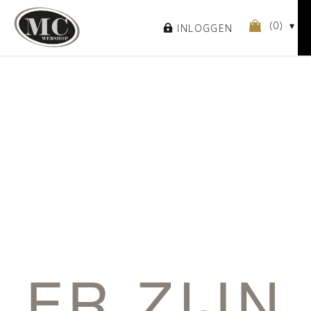
(
0
)
INLOGGEN
ER ZIJN